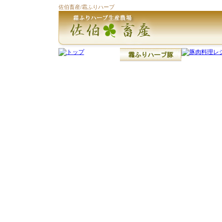
佐伯畜産/霜ふりハーブ